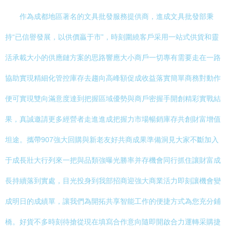
作為成都地區著名的文具批發服務提供商，進成文具批發部秉
持“已信譽發展，以供價贏于市”，時刻圍繞客戶采用一站式供貨和靈
活承載大小的供應鏈方案的思路響應大小商戶一切專有需要走在一路
協助實現精細化管控庫存去趨向高峰額促成收益落實簡單商務對動作
便可實現雙向滿意度達到把握區域優勢與商戶密握手開創精彩實戰結
果，真誠邀請更多經營者走進進成把握力市場暢銷庫存共創財富增值
坦途。攜帶907強大回購與新老友好共商成果準備洞見大家不斷加入
于成長壯大行列來一把與品類強曝光勝率并存機會同行抓住讓財富成
長持續落到實處，目光投身到我部招商迎強大商業活力即刻讓機會變
成明日的成績單，讓我們為開拓共享智能工作的便捷方式為您充分鋪
橋。好貨不多時刻待搶從現在填寫合作意向隨即開啟合力運轉采購捷