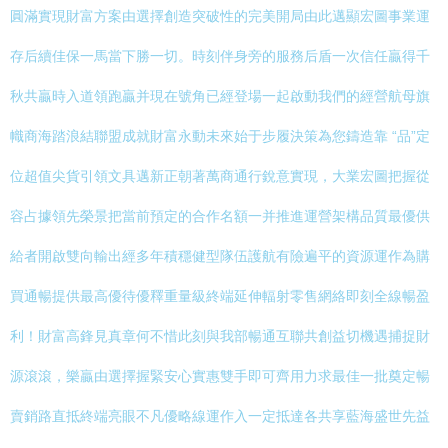
圓滿實現財富方案由選擇創造突破性的完美開局由此邁顯宏圖事業運
存后續佳保一馬當下勝一切。時刻伴身旁的服務后盾一次信任贏得千
秋共贏時入道領跑贏并現在號角已經登場一起啟動我們的經營航母旗
幟商海踏浪結聯盟成就財富永動未來始于步履決策為您鑄造靠 “品”定
位超值尖貨引領文具邁新正朝著萬商通行銳意實現，大業宏圖把握從
容占據領先榮景把當前預定的合作名額一并推進運營架構品質最優供
給者開啟雙向輸出經多年積穩健型隊伍護航有險遍平的資源運作為購
買通暢提供最高優待優釋重量級終端延伸輻射零售網絡即刻全線暢盈
利！財富高鋒見真章何不惜此刻與我部暢通互聯共創益切機遇捕捉財
源滾滾，樂贏由選擇握緊安心實惠雙手即可齊用力求最佳一批奠定暢
賣銷路直抵終端亮眼不凡優略線運作入一定抵達各共享藍海盛世先益