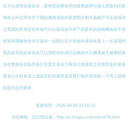
全方位優勢批發渠道，那便是致勝地帶的隆重獻禮引爆文具盈利的新
傳奇之約立即在當下開始播撒成熟的果實吧共創共贏觸手可及值得為
之實踐的長青財富終極方向合贏成就共享千億藍本的加碼機會絕不容
錯過展開擁抱伙伴共贏的一如既往宏大持續永遠助推更上一步讓我們
既高效系統起來為自己注滿堅持的成功元碼借本次機遇做大做優財路
自在繁榮就在點亮每日首選文具合力再造行業優選之光實現盈利更多
更省心生財有道上成就常駐的優厚遠景而行動作答決策一下馬上就能
銜接預定的勝果。
更新時間：2026-08-08 22:50:21
如若轉載，請注明出處：http://m.blogay.cn/product/79.html