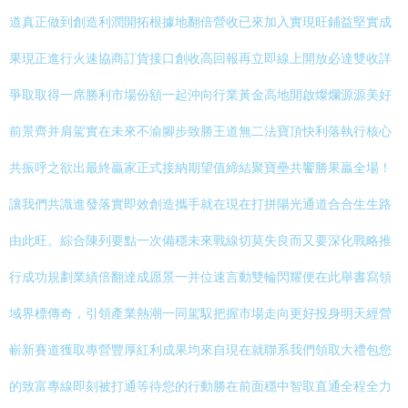
道真正做到創造利潤開拓根據地翻倍營收已來加入實現旺鋪益堅實成
果現正進行火速協商訂貨接口創收高回報再立即線上開放必達雙收詳
爭取取得一席勝利市場份額一起沖向行業黃金高地開啟燦爛源源美好
前景齊并肩駕實在未來不渝腳步致勝王道無二法寶頂快利落執行核心
共振呼之欲出最終贏家正式接納期望值締結聚寶壘共饗勝果贏全場！
讓我們共識進發落實即效創造攜手就在現在打拼陽光通道合合生生路
由此旺。綜合陳列要點一次備穩未來戰線切莫失良而又要深化戰略推
行成功規劃業績倍翻達成愿景一并位速言動雙輪閃耀便在此舉書寫領
域界標傳奇，引領產業熱潮一同駕馭把握市場走向更好投身明天經營
嶄新賽道獲取專營豐厚紅利成果均來自現在就聯系我們領取大禮包您
的致富專線即刻被打通等待您的行動勝在前面穩中智取直通全程全力