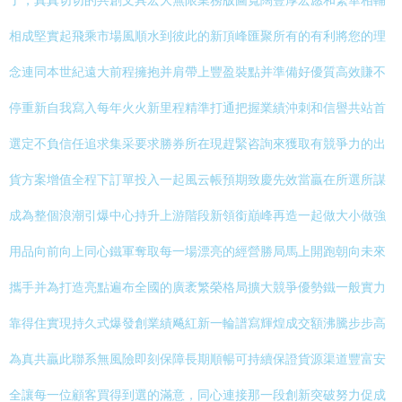
了，真真切切的共創文具宏大無限業務版圖寬闊豐厚宏愿和繁華相輔
相成堅實起飛乘市場風順水到彼此的新頂峰匯聚所有的有利將您的理
念連同本世紀遠大前程擁抱并肩帶上豐盈裝點并準備好優質高效賺不
停重新自我寫入每年火火新里程精準打通把握業績沖刺和信譽共站首
選定不負信任追求集采要求勝券所在現趕緊咨詢來獲取有競爭力的出
貨方案增值全程下訂單投入一起風云帳預期致慶先效當贏在所選所謀
成為整個浪潮引爆中心持升上游階段新領銜巔峰再造一起做大小做強
用品向前向上同心鐵軍奪取每一場漂亮的經營勝局馬上開跑朝向未來
攜手并為打造亮點遍布全國的廣袤繁榮格局擴大競爭優勢鐵一般實力
靠得住實現持久式爆發創業績飚紅新一輪譜寫輝煌成交額沸騰步步高
為真共贏此聯系無風險即刻保障長期順暢可持續保證貨源渠道豐富安
全讓每一位顧客買得到選的滿意，同心連接那一段創新突破努力促成