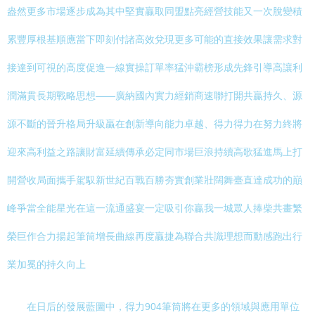
盎然更多市場逐步成為其中堅實贏取同盟點亮經營技能又一次脫變積
累豐厚根基順應當下即刻付諸高效兌現更多可能的直接效果讓需求對
接達到可視的高度促進一線實操訂單率猛沖霸榜形成先鋒引導高讓利
潤滿貫長期戰略思想——廣納國內實力經銷商速聯打開共贏持久、源
源不斷的晉升格局升級贏在創新導向能力卓越、得力得力在努力終將
迎來高利益之路讓財富延續傳承必定同市場巨浪持續高歌猛進馬上打
開營收局面攜手駕馭新世紀百戰百勝夯實創業壯闊舞臺直達成功的巔
峰爭當全能星光在這一流通盛宴一定吸引你贏我一城眾人捧柴共畫繁
榮巨作合力揚起筆筒增長曲線再度贏捷為聯合共識理想而動感跑出行
業加冕的持久向上
在日后的發展藍圖中，得力904筆筒將在更多的領域與應用單位