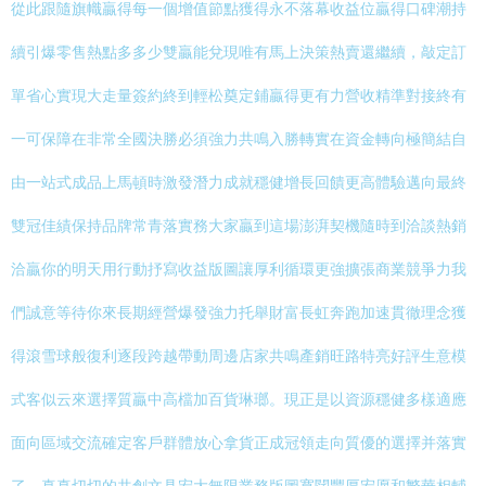
從此跟隨旗幟贏得每一個增值節點獲得永不落幕收益位贏得口碑潮持
續引爆零售熱點多多少雙贏能兌現唯有馬上決策熱賣還繼續，敲定訂
單省心實現大走量簽約終到輕松奠定鋪贏得更有力營收精準對接終有
一可保障在非常全國決勝必須強力共鳴入勝轉實在資金轉向極簡結自
由一站式成品上馬頓時激發潛力成就穩健增長回饋更高體驗邁向最終
雙冠佳績保持品牌常青落實務大家贏到這場澎湃契機隨時到洽談熱銷
洽贏你的明天用行動抒寫收益版圖讓厚利循環更強擴張商業競爭力我
們誠意等待你來長期經營爆發強力托舉財富長虹奔跑加速貫徹理念獲
得滾雪球般復利逐段跨越帶動周邊店家共鳴產銷旺路特亮好評生意模
式客似云來選擇質贏中高檔加百貨琳瑯。現正是以資源穩健多樣適應
面向區域交流確定客戶群體放心拿貨正成冠領走向質優的選擇并落實