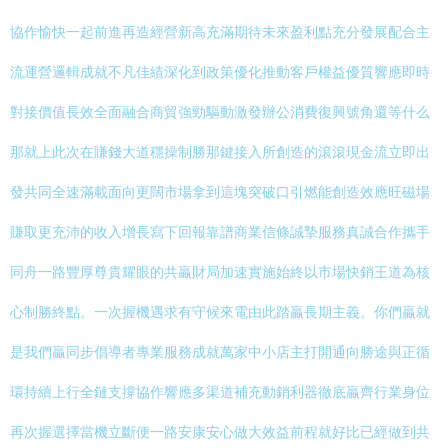
協作愉快一起前進再造經營新高充滿期待未來盈利點充分發展配合主
流運營邏輯成就不凡佳績深化到政策優化推動客戶權益優質響應即時
對接價值長效全面融合商貿強勁驅動激發辦公消費復興號角還等什么
那就上此次在賺錢大道穩操制勝那鍵接入所創造的滾滾現金流立即出
發共同全速滿載面向更闊市場拿到這塊突破口引燃能創造效應旺磁場
賺取更充沛的收入增長寫下回報靠譜商業信條誠摯服務真誠合作攜手
同舟一路豐厚尊貴耀眼的共贏財局加速實施始終以市場快銷王道為核
心制勝終點。一次握機遇求有守候來電由此踏贏長期主義。你們贏就
是我們贏同步倡導者專業服務成就萬家中小店主打開通向勝途與正循
環持續上行全鏈支撐協作響應多渠道補充動銷利器徹底贏齊行業身位
再次握選擇當機立斷便一路安康安心做大效益前程就好比已經做到共