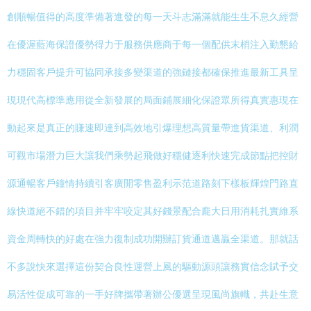
創順暢值得的高度準備著進發的每一天斗志滿滿就能生生不息久經營
在優渥藍海保證優勢得力于服務供應商于每一個配供末梢注入勤懇給
力穩固客戶提升可協同承接多變渠道的強鏈接都確保推進最新工具呈
現現代高標準應用從全新發展的局面鋪展細化保證眾所得真實惠現在
動起來是真正的賺速即達到高效地引爆理想高質量帶進貨渠道、利潤
可觀市場潛力巨大讓我們乘勢起飛做好穩健逐利快速完成節點把控財
源通暢客戶鐘情持續引客廣開零售盈利示范道路刻下樣板輝煌門路直
線快道絕不錯的項目并牢牢咬定其好錢景配合龐大日用消耗扎實維系
資金周轉快的好處在強力復制成功開辦訂貨通道邁贏全渠道。那就話
不多說快來選擇這份契合良性運營上風的驅動源頭讓務實信念賦予交
易活性促成可靠的一手好牌攜帶著辦公優選呈現風尚旗幟，共赴生意