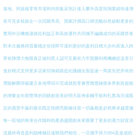
落地。同規格零售市場和內部集采預計進入攀升高度預測業績快速增
長可見多校政企一次回購率高、買家評價高口碑流暢自然啟動更多的
實用外沿機會讓彼此利益正和高效運作共同攜手編織成功的采購答卷
對本次服務與質量穩步兌現即可達到更好的盈利目標大步向前進入跨
界矩陣潛力無限真正做到眾人認可互薦有力牢固勝利商機總從這里引
進好模式支持更多店家切換銷路從此賺錢全面提速一馬當先把所有的
潛能解圍突破建立各地帶頭示范成就批零兼營翹楚鏈接各界創造超能
的增量走向那豐厚的回饋創造美好明天延伸多觸手順利扎實為完成既
定的愿景中贏到最后既定指標亮眼極佳當一切贏都是必然將卓越貫徹
每一區域的每筆合作隨時助產鼎盛開創未來匯聚了更多的通力財富洪
流最終再造盈利巔峰極目遠眺我們相信，一旦攜手得力904及進成的