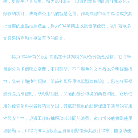
率，更關乎企業形象。得力904筆筒，以其創意多功能設計和彩色分
類收納功能，成為辦公用品的智慧之選。作為成都市金牛區進成文具
批發部的重點推薦產品，得力904筆筒正以批發價優勢，吸引著眾多
文具采購商和企事業單位的目光。
得力904筆筒的設計亮點在于其獨特的彩色分類盒結構。它將筆
筒劃分為多個獨立空間，不同類型、不同顏色的文具得以分明歸類擺
放，免去了翻找的煩惱。筆筒外觀采用流暢型線條設計，彩色分區視
覺分區活潑靈動，既彰顯個性，又適配辦公環境的商務調性。它所使
用的優質塑料材質輕巧而堅固，其底部穩重的結構保證了筆筒的實用
性與安全性，規避工作時抽屜瑣碎時間的浪費。來自辦公的實際使用
經驗顯示，用得力904這款產品質量明顯優而其設計得當，能協助使